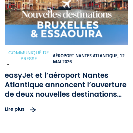
COMMUNIQUÉ DE
AÉROPORT NANTES ATLANTIQUE,
12
PRESSE
MAI 2026
-
easyJet et l’aéroport Nantes
Atlantique annoncent l’ouverture
de deux nouvelles destinations
directes Bruxelles et Essaouira à
Lire plus
l’automne 2026