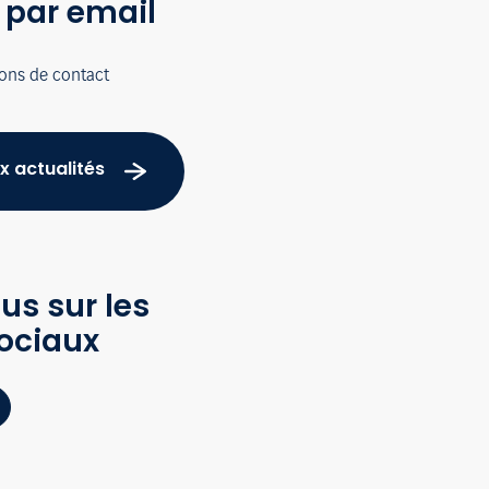
 par email
ions de contact
x actualités
us sur les
ociaux