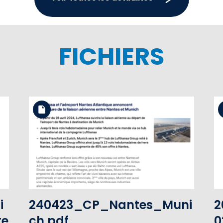
FICHIERS
Télécharger le fichier
Voir le fichier
i
240423_CP_Nantes_Muni
2
te
ch.pdf
0