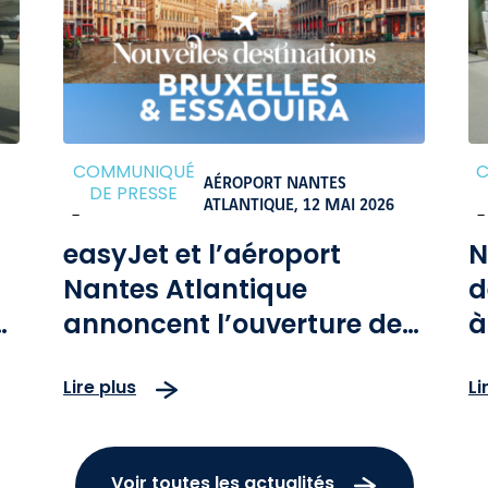
COMMUNIQUÉ
AÉROPORT NANTES
DE PRESSE
ATLANTIQUE,
12 MAI 2026
-
-
easyJet et l’aéroport
N
Nantes Atlantique
d
annoncent l’ouverture de
à
deux nouvelles
A
Lire plus
Li
destinations directes
Bruxelles et Essaouira à
l’automne 2026
Voir toutes les actualités