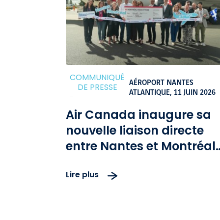
COMMUNIQUÉ
AÉROPORT NANTES
DE PRESSE
ATLANTIQUE,
11 JUIN 2026
-
Air Canada inaugure sa
nouvelle liaison directe
entre Nantes et Montréal
et annonce l’arrivée de
Lire plus
l’Airbus A321XLR dès cet
été