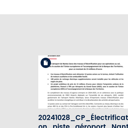
Télécharger le fichier
Voir le fichier
20241028_CP_Électrificat
on_piste_aéroport_Nan