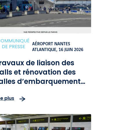
COMMUNIQUÉ
AÉROPORT NANTES
DE PRESSE
ATLANTIQUE,
16 JUIN 2026
ravaux de liaison des
alls et rénovation des
alles d’embarquement
e l’aéroport Nantes
re plus
tlantique : une
mélioration significative
e la qualité de service