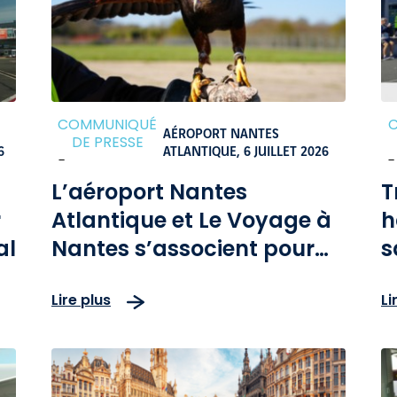
COMMUNIQUÉ
AÉROPORT NANTES
DE PRESSE
6
ATLANTIQUE,
6 JUILLET 2026
-
-
L’aéroport Nantes
T
r
Atlantique et Le Voyage à
h
al
Nantes s’associent pour
s
Atlantique, une œuvre
d
Lire plus
Li
inédite de l’artiste Anne-
A
Charlotte Finel
a
d