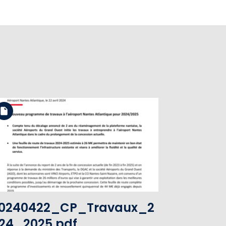
Télécharger le fichier
Voir le fichier
0240422_CP_Travaux_2
24_2025.pdf